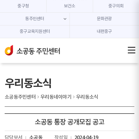
본문 내용 바로가기
주메뉴 바로가기
중구청
보건소
중구의회
동주민센터
문화관광
중구교육지원센터
내편중구
우리동소식
소공동주민센터
우리동네이야기
우리동소식
소공동 통장 공개모집 공고
담당부서
소공동
작성일
2024-04-19