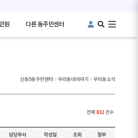
민원
다른 동주민센터
신동5동주민센터
우리동네이야기
우리동소식
전체
832
건수
담당부서
작성일
조회
첨부