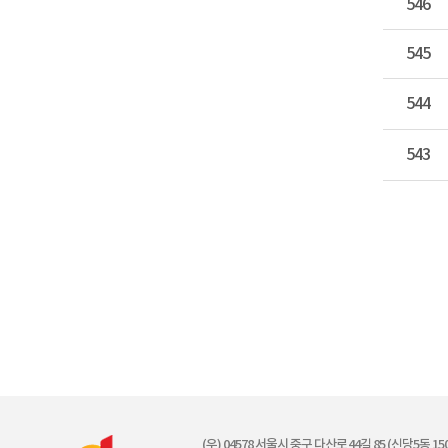
546
545
544
543
(우) 04578 서울시 중구 다산로44길 85 (신당5동 150-7)