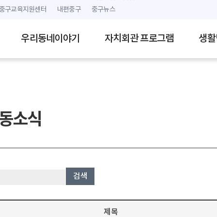
본문 내용 바로가기
주메뉴 바로가기
중구교육지원센터
내편중구
중구뉴스
우리동네이야기
자치회관 프로그램
생활
동소식
검색
제목