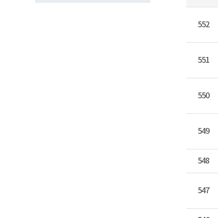
552
551
550
549
548
547