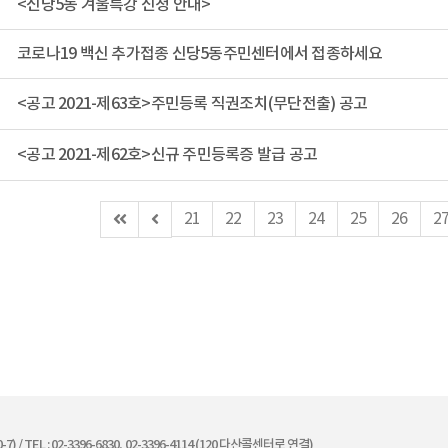
<신당5동 겨울특강 신청 안내>
코로나19 백신 추가접종 신당5동주민센터에서 접종하세요
<공고 2021-제63호>주민등록 직권조치(무단전출) 공고
<공고 2021-제62호>신규 주민등록증 발급 공고
첫
이
21
22
23
24
25
26
2
페
전
이
페
지
이
지
 / TEL : 02-3396-6830, 02-3396-4114 (120 다산콜센터로 연결)