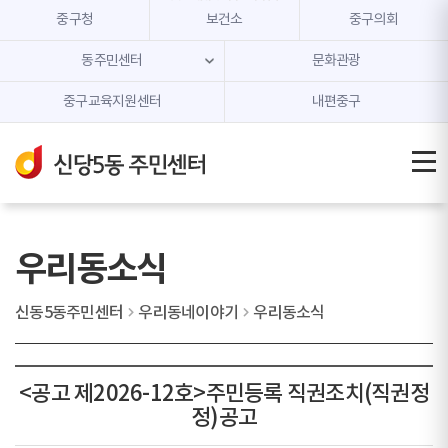
본문 내용 바로가기
주메뉴 바로가기
중구청
보건소
중구의회
동주민센터
문화관광
중구교육지원센터
내편중구
우리동소식
신동5동주민센터
우리동네이야기
우리동소식
<공고 제2026-12호>주민등록 직권조치(직권정
정)공고