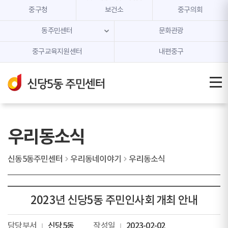
본문 내용 바로가기
주메뉴 바로가기
중구청
보건소
중구의회
동주민센터
문화관광
중구교육지원센터
내편중구
우리동소식
신동5동주민센터
우리동네이야기
우리동소식
2023년 신당5동 주민인사회 개최 안내
담당부서
신당5동
작성일
2023-02-02