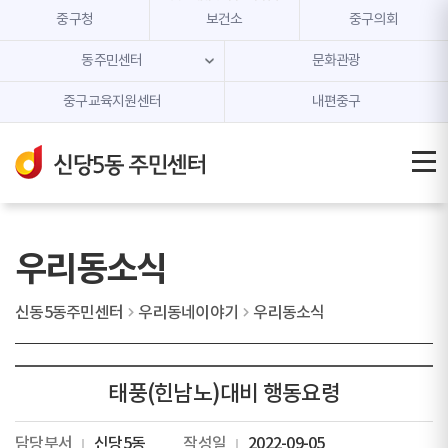
본문 내용 바로가기
주메뉴 바로가기
중구청
보건소
중구의회
동주민센터
문화관광
중구교육지원센터
내편중구
우리동소식
신동5동주민센터
우리동네이야기
우리동소식
태풍(힌남노)대비 행동요령
담당부서
신당5동
작성일
2022-09-05