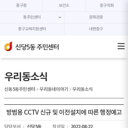
본문 내용 바로가기
주메뉴 바로가기
중구청
보건소
중구의회
동주민센터
문화관광
중구교육지원센터
내편중구
우리동소식
신동5동주민센터
우리동네이야기
우리동소식
방범용 CCTV 신규 및 이전설치에 따른 행정예고
담당부서
신당5동
작성일
2022-08-22