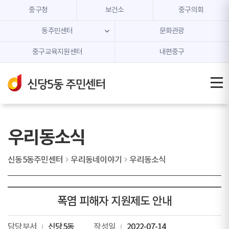
본문 내용 바로가기
주메뉴 바로가기
중구청
보건소
중구의회
동주민센터
문화관광
중구교육지원센터
내편중구
우리동소식
신동5동주민센터
우리동네이야기
우리동소식
폭염 피해자 지원제도 안내
담당부서
신당5동
작성일
2022-07-14