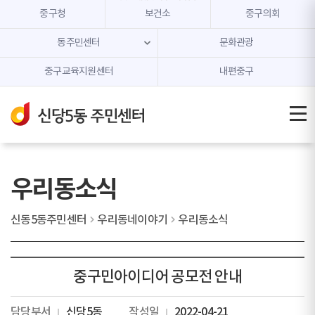
본문 내용 바로가기
주메뉴 바로가기
중구청
보건소
중구의회
동주민센터
문화관광
중구교육지원센터
내편중구
우리동소식
신동5동주민센터
우리동네이야기
우리동소식
중구민아이디어 공모전 안내
담당부서
신당5동
작성일
2022-04-21