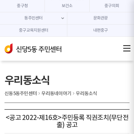
본문 내용 바로가기
주메뉴 바로가기
중구청
보건소
중구의회
동주민센터
문화관광
중구교육지원센터
내편중구
우리동소식
신동5동주민센터
우리동네이야기
우리동소식
<공고 2022-제16호>주민등록 직권조치(무단전
출) 공고