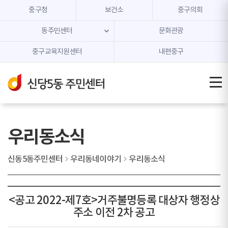
본문 내용 바로가기
주메뉴 바로가기
중구청
보건소
중구의회
동주민센터
문화관광
중구교육지원센터
내편중구
우리동소식
신동5동주민센터
우리동네이야기
우리동소식
<공고 2022-제7호>거주불명등록 대상자 행정상
주소 이전 2차 공고