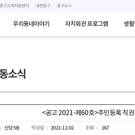
본문 내용 바로가기
주메뉴 바로가기
중구교육지원센터
내편중구
중구뉴스
우리동네이야기
자치회관 프로그램
생활
동소식
<공고 2021-제60호>주민등록 직
신당5동
작성일
2021-12-02
조회
167