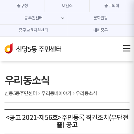
본문 내용 바로가기
주메뉴 바로가기
중구청
보건소
중구의회
동주민센터
문화관광
중구교육지원센터
내편중구
우리동소식
신동5동주민센터
우리동네이야기
우리동소식
<공고 2021-제56호>주민등록 직권조치(무단전
출) 공고