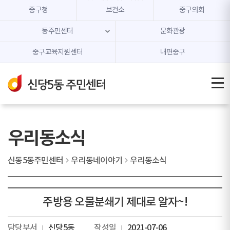
본문 내용 바로가기
주메뉴 바로가기
중구청
보건소
중구의회
동주민센터
문화관광
중구교육지원센터
내편중구
우리동소식
신동5동주민센터
우리동네이야기
우리동소식
주방용 오물분쇄기 제대로 알자~!
담당부서
신당5동
작성일
2021-07-06