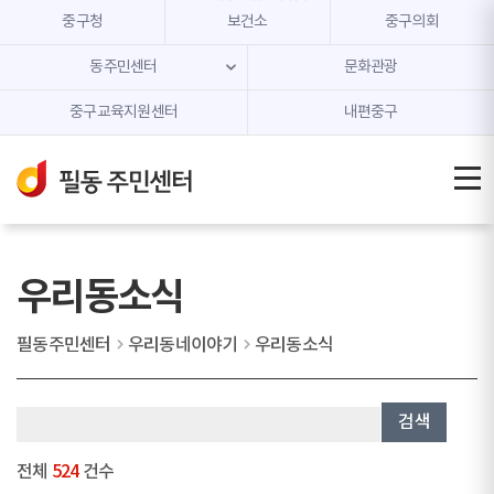
본문 내용 바로가기
주메뉴 바로가기
중구청
보건소
중구의회
동주민센터
문화관광
중구교육지원센터
내편중구
우리동소식
필동주민센터
우리동네이야기
우리동소식
검색
전체
524
건수