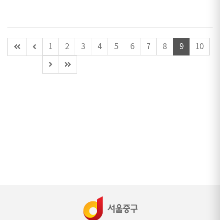
첫
이
1
2
3
4
5
6
7
8
9
10
페
전
다
마
이
페
음
지
지
이
페
막
지
이
페
(이
지
이
동
지
불
가)