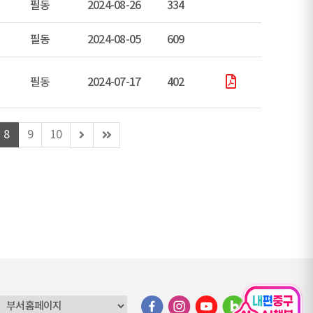
필동
2024-08-26
334
필동
2024-08-05
609
필동
2024-07-17
402
다
마
8
9
10
음
지
페
막
이
페
지
이
지