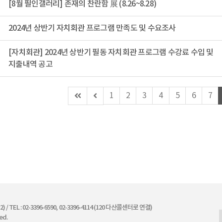
[8월 필인갤러리] 존재의 찬란함 展 (8.26~8.28)
2024년 상반기 자치회관 프로그램 만족도 및 수요조사
[자치회관] 2024년 상반기 필동 자치회관 프로그램 수강료 수입 및
지출내역 공고
첫
이
1
2
3
4
5
6
7
페
전
이
페
지
이
지
(이
동
불
가)
/ TEL : 02-3396-6590, 02-3396-4114 (120 다산콜센터로 연결)
ed.