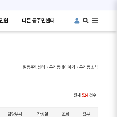
민원
다른 동주민센터
필동주민센터
우리동네이야기
우리동소식
전체
524
건수
담당부서
작성일
조회
첨부