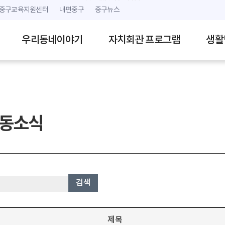
본문 내용 바로가기
주메뉴 바로가기
중구교육지원센터
내편중구
중구뉴스
우리동네이야기
자치회관 프로그램
생활
동소식
검색
제목