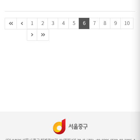
첫
이
1
2
3
4
5
6
7
8
9
10
페
전
다
마
이
페
음
지
지
이
페
막
지
이
페
(이
지
이
동
지
불
가)