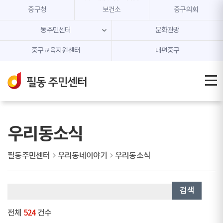
본문 내용 바로가기
주메뉴 바로가기
중구청
보건소
중구의회
동주민센터
문화관광
중구교육지원센터
내편중구
우리동소식
필동주민센터
우리동네이야기
우리동소식
검색
전체
524
건수