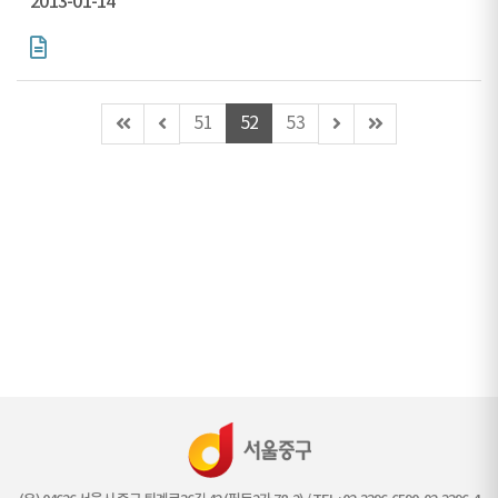
2013-01-14
첫
이
다
마
51
52
53
페
전
음
지
이
페
페
막
지
이
이
페
지
지
이
(이
지
동
불
가)