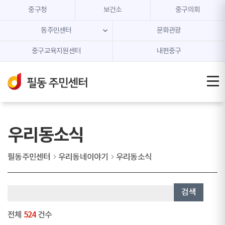
본문 내용 바로가기
주메뉴 바로가기
중구청
보건소
중구의회
동주민센터
문화관광
중구교육지원센터
내편중구
우리동소식
필동주민센터
우리동네이야기
우리동소식
검색
전체
524
건수