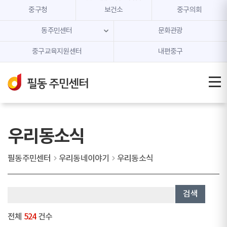
본문 내용 바로가기
주메뉴 바로가기
중구청
보건소
중구의회
동주민센터
문화관광
중구교육지원센터
내편중구
우리동소식
필동주민센터
우리동네이야기
우리동소식
검색
전체
524
건수