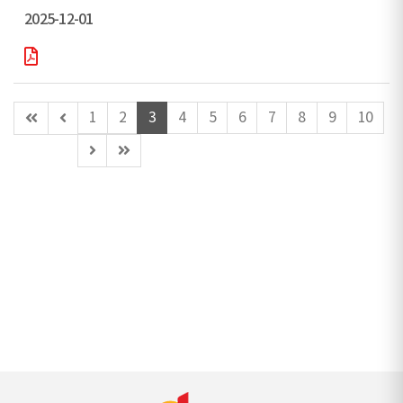
2025-12-01
첫
이
1
2
3
4
5
6
7
8
9
10
페
전
다
마
이
페
음
지
지
이
페
막
지
이
페
(이
지
이
동
지
불
가)