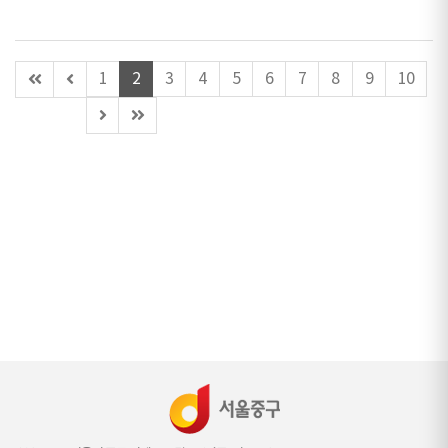
첫
이
1
2
3
4
5
6
7
8
9
10
페
전
다
마
이
페
음
지
지
이
페
막
지
이
페
(이
지
이
동
지
불
가)