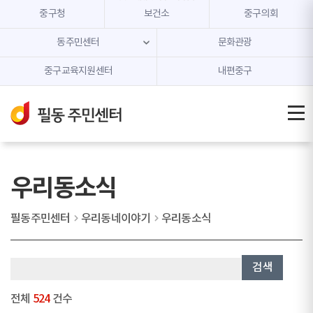
본문 내용 바로가기
주메뉴 바로가기
중구청
보건소
중구의회
동주민센터
문화관광
중구교육지원센터
내편중구
우리동소식
필동주민센터
우리동네이야기
우리동소식
검색
전체
524
건수