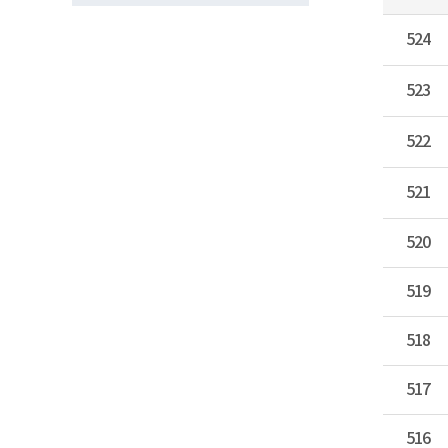
524
523
522
521
520
519
518
517
516