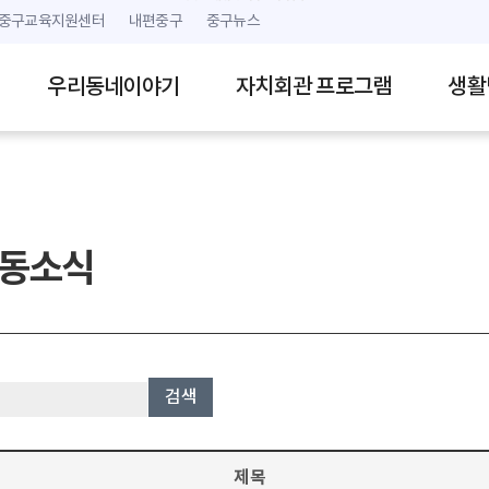
본문 내용 바로가기
주메뉴 바로가기
중구교육지원센터
내편중구
중구뉴스
우리동네이야기
자치회관 프로그램
생활
동소식
검색
제목