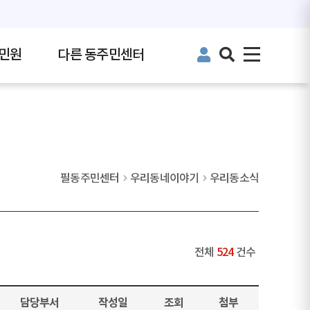
민원
다른 동주민센터
필동주민센터
우리동네이야기
우리동소식
전체
524
건수
담당부서
작성일
조회
첨부