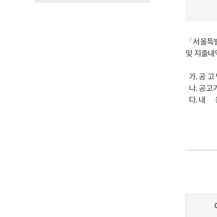
「서울특별
및 지출내
가. 공 고
나. 공고기간 
다. 내 용