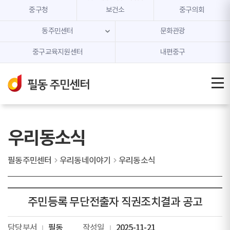
본문 내용 바로가기
주메뉴 바로가기
중구청
보건소
중구의회
동주민센터
문화관광
중구교육지원센터
내편중구
우리동소식
필동주민센터
우리동네이야기
우리동소식
주민등록 무단전출자 직권조치결과 공고
담당부서
필동
작성일
2025-11-21