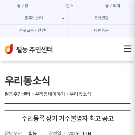
본문 내용 바로가기
주메뉴 바로가기
중구청
보건소
중구의회
동주민센터
문화관광
중구교육지원센터
내편중구
우리동소식
필동주민센터
우리동네이야기
우리동소식
주민등록 장기 거주불명자 최고 공고
담당부서
필동
작성일
2025-11-04