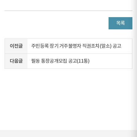
목록
이전글
주민등록 장기 거주불명자 직권조치(말소) 공고
다음글
필동 통장공개모집 공고(11통)