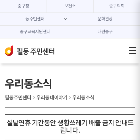
본문 내용 바로가기
주메뉴 바로가기
중구청
보건소
중구의회
동주민센터
문화관광
중구교육지원센터
내편중구
우리동소식
필동주민센터
우리동네이야기
우리동소식
설날연휴 기간동안 생황쓰레기 배출 금지 안내드
립니다.