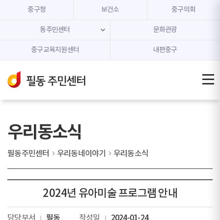
본문 내용 바로가기
주메뉴 바로가기
중구청
보건소
중구의회
동주민센터
문화관광
중구교육지원센터
내편중구
우리동소식
필동주민센터
우리동네이야기
우리동소식
2024년 유아미술 프로그램 안내
담당부서
필동
작성일
2024-01-24