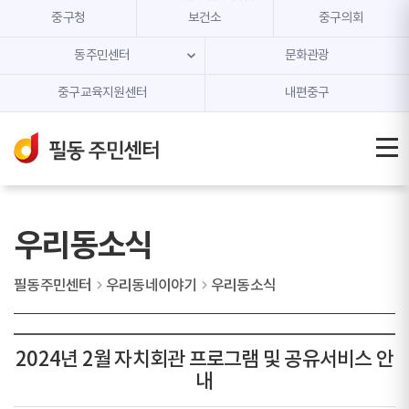
본문 내용 바로가기
주메뉴 바로가기
중구청
보건소
중구의회
동주민센터
문화관광
중구교육지원센터
내편중구
우리동소식
필동주민센터
우리동네이야기
우리동소식
2024년 2월 자치회관 프로그램 및 공유서비스 안
내