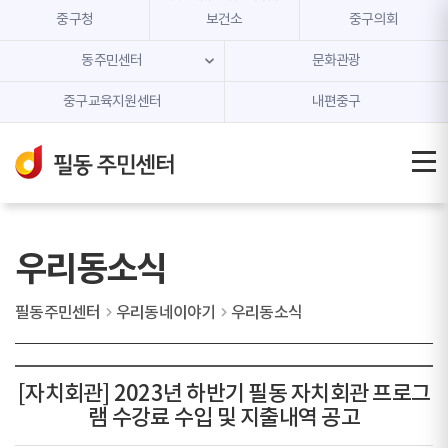
본문 내용 바로가기
주메뉴 바로가기
중구청
보건소
중구의회
동주민센터
문화관광
중구교육지원센터
내편중구
우리동소식
필동주민센터
우리동네이야기
우리동소식
[자치회관] 2023년 하반기 필동 자치회관 프로그
램 수강료 수입 및 지출내역 공고