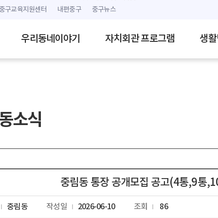
본문 내용 바로가기
주메뉴 바로가기
중구교육지원센터
내편중구
중구뉴스
우리동네이야기
자치회관 프로그램
생활
동소식
중림동 통장 공개모집 공고(4통,9통,10
중림동
작성일
2026-06-10
조회
86