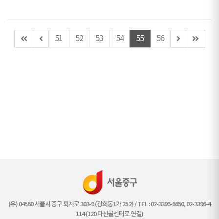
첫
이
다
마
51
52
53
54
55
56
페
전
음
지
이
페
페
막
지
이
이
페
지
지
이
(이
지
동
불
가)
(우) 04560 서울시 중구 퇴계로 303-9 (광희동1가 252) / TEL : 02-3396-6650, 02-3396-4
114 (120 다산콜센터로 연결)