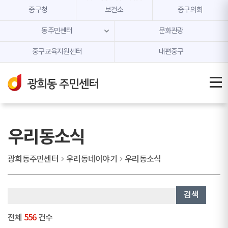
본문 내용 바로가기
주메뉴 바로가기
중구청
보건소
중구의회
동주민센터
문화관광
중구교육지원센터
내편중구
우리동소식
광희동주민센터
우리동네이야기
우리동소식
검색
전체
556
건수