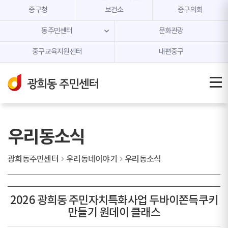
본문 내용 바로가기
주메뉴 바로가기
중구청
보건소
중구의회
동주민센터
문화관광
중구교육지원센터
내편중구
우리동소식
광희동주민센터
우리동네이야기
우리동소식
2026 광희동 주민자치특화사업 두바이쫀득쿠키
만들기 원데이 클래스