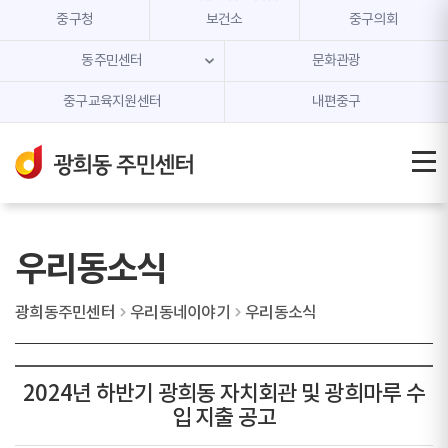
본문 내용 바로가기
주메뉴 바로가기
중구청
보건소
중구의회
동주민센터
문화관광
중구교육지원센터
내편중구
우리동소식
광희동주민센터
우리동네이야기
우리동소식
2024년 하반기 광희동 자치회관 및 광희마루 수
입 지출 공고