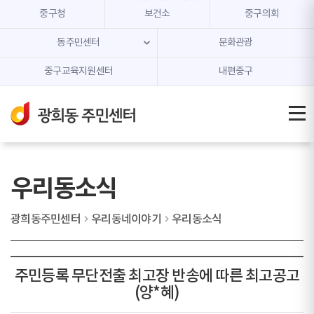
본문 내용 바로가기
주메뉴 바로가기
중구청
보건소
중구의회
동주민센터
문화관광
중구교육지원센터
내편중구
우리동소식
광희동주민센터
우리동네이야기
우리동소식
주민등록 무단전출 최고장 반송에 따른 최고공고
(양*혜)