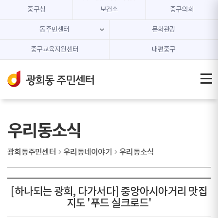
본문 내용 바로가기
주메뉴 바로가기
중구청
보건소
중구의회
동주민센터
문화관광
중구교육지원센터
내편중구
우리동소식
광희동주민센터
우리동네이야기
우리동소식
[하나되는 광희, 다가서다] 중앙아시아거리 맛집
지도 '푸드 실크로드'