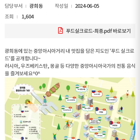
담당부서
광희동
작성일
2024-06-05
조회
1,604
푸드실크로드-최종.pdf
바로보기
광희동에 있는 중앙아시아거리 내 맛집을 담은 지도인 '푸드 실크로
드'를 공개합니다~
러시아, 우즈베키스탄, 몽골 등 다양한 중앙아시아국가의 전통 음식
을 즐겨보세요^0^