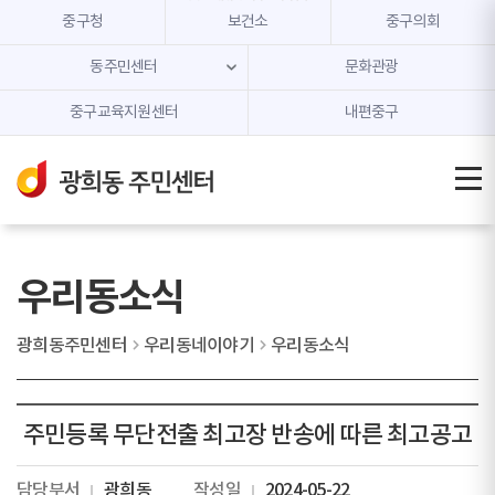
본문 내용 바로가기
주메뉴 바로가기
중구청
보건소
중구의회
동주민센터
문화관광
중구교육지원센터
내편중구
우리동소식
광희동주민센터
우리동네이야기
우리동소식
주민등록 무단전출 최고장 반송에 따른 최고공고
담당부서
광희동
작성일
2024-05-22