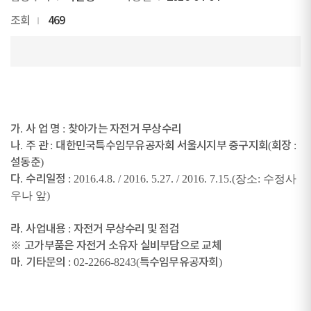
조회
469
가
.
사 업 명
:
찾아가는 자전거 무상수리
나
.
주 관
:
대한민국특수임무유공자회 서울시지부 중구지회
(
회장
:
설동춘
)
다
.
수리일정
: 2016.4.8. / 2016. 5.27. / 2016. 7.15.(장소: 수정사
우나 앞)
라
.
사업내용
:
자전거 무상수리 및 점검
※
고가부품은 자전거 소유자 실비부담으로 교체
마
.
기타문의
: 02-2266-8243(
특수임무유공자회
)