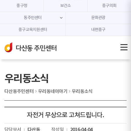
본문 내용 바로가기
주메뉴 바로가기
중구청
보건소
중구의회
동주민센터
문화관광
중구교육지원센터
내편중구
우리동소식
다산동주민센터
우리동네이야기
우리동소식
자전거 무상으로 고쳐드립니다.
담당부서
다산동
작성일
2016-04-04