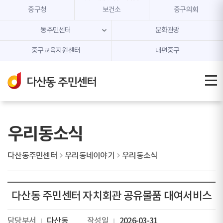
본문 내용 바로가기
주메뉴 바로가기
중구청
보건소
중구의회
동주민센터
문화관광
중구교육지원센터
내편중구
우리동소식
다산동주민센터
우리동네이야기
우리동소식
다산동 주민센터 자치회관 공유물품 대여서비스
담당부서
다산동
작성일
2026-03-31