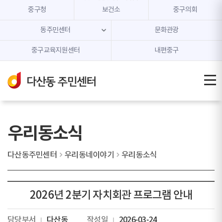
본문 내용 바로가기
주메뉴 바로가기
중구청
보건소
중구의회
동주민센터
문화관광
중구교육지원센터
내편중구
우리동소식
다산동주민센터
우리동네이야기
우리동소식
2026년 2분기 자치회관 프로그램 안내
담당부서
다산동
작성일
2026-03-24