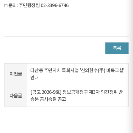
□ 문의: 주민행정팀 02-3396-6746
목록
다산동 주민자치 특화사업 '신의한수(手) 바둑교실'
이전글
안내
[공고 2026-9호] 정보공개청구 제3자 의견청취 반
다음글
송분 공시송달 공고