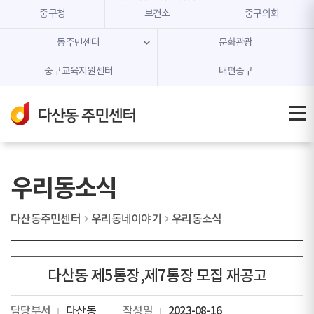
본문 내용 바로가기
주메뉴 바로가기
중구청
보건소
중구의회
동주민센터
문화관광
중구교육지원센터
내편중구
우리동소식
다산동주민센터
우리동네이야기
우리동소식
다산동 제5통장,제7통장 모집 재공고
담당부서
다산동
작성일
2023-08-16