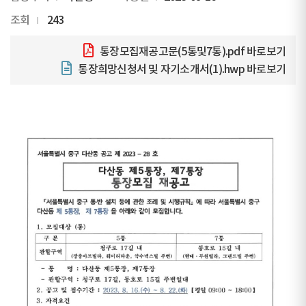
조회
243
통장모집재공고문(5통및7통).pdf
바로보기
통장희망신청서 및 자기소개서(1).hwp
바로보기