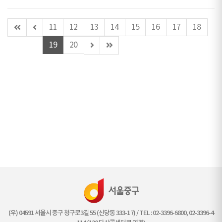
첫
이
11
12
13
14
15
16
17
18
페
전
다
마
19
20
이
페
음
지
지
이
페
막
지
이
페
지
이
지
(우) 04591 서울시 중구 청구로3길 55 (신당동 333-17) / TEL : 02-3396-6800, 02-3396-4