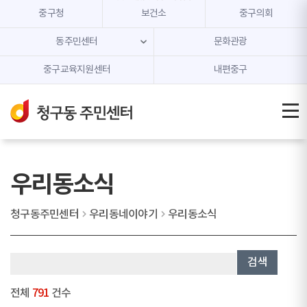
본문 내용 바로가기
주메뉴 바로가기
중구청
보건소
중구의회
동주민센터
문화관광
중구교육지원센터
내편중구
우리동소식
청구동주민센터
우리동네이야기
우리동소식
검색
전체
791
건수