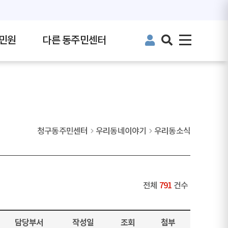
민원
다른 동주민센터
청구동주민센터
우리동네이야기
우리동소식
전체
791
건수
담당부서
작성일
조회
첨부