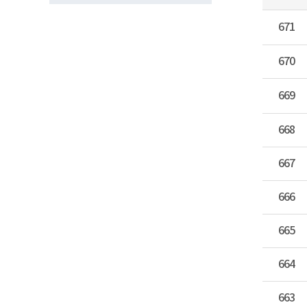
671
670
669
668
667
666
665
664
663