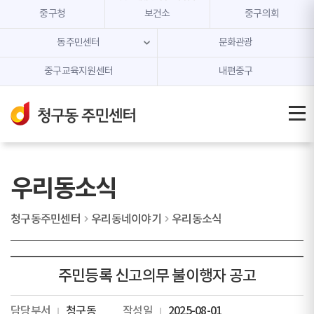
본문 내용 바로가기
주메뉴 바로가기
중구청
보건소
중구의회
동주민센터
문화관광
중구교육지원센터
내편중구
우리동소식
청구동주민센터
우리동네이야기
우리동소식
주민등록 신고의무 불이행자 공고
담당부서
청구동
작성일
2025-08-01