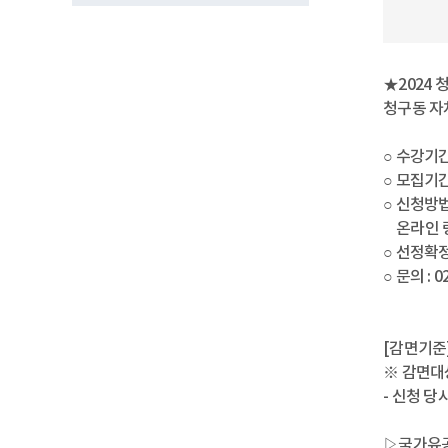
★2024
청구동 자
○ 수강기간 
○ 모집기간 
○ 신청방법
온라인 링크 :
○ 선정확정 :
○ 문의 : 0
[감면기준
※ 감면대
- 신청 당
▷국가유공