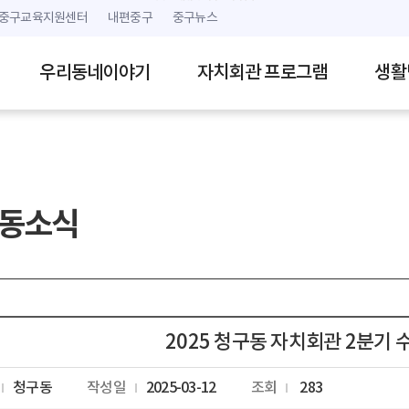
본문 내용 바로가기
주메뉴 바로가기
중구교육지원센터
내편중구
중구뉴스
우리동네이야기
자치회관 프로그램
생활
동소식
2025 청구동 자치회관 2분기 
청구동
작성일
2025-03-12
조회
283