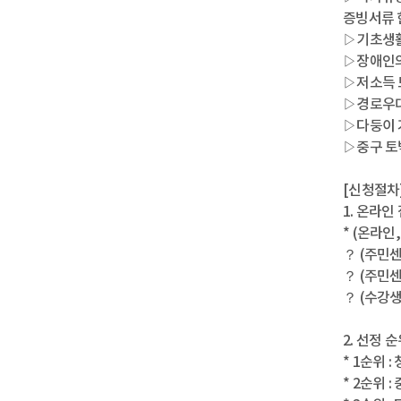
증빙서류 
▷기초생활
▷장애인의
▷저소득 
▷경로우대
▷다둥이 가
▷중구 토
[신청절차
1. 온라인
* (온라인
？ (주민센터
？ (주민센
？ (수강생)
2. 선정 
* 1순위 
* 2순위 