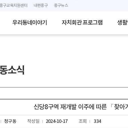
본문 내용 바로가기
주메뉴 바로가기
중구교육지원센터
내편중구
중구뉴스
우리동네이야기
자치회관 프로그램
생활
동소식
신당8구역 재개발 이주에 따른 「찾아
청구동
작성일
2024-10-17
조회
334