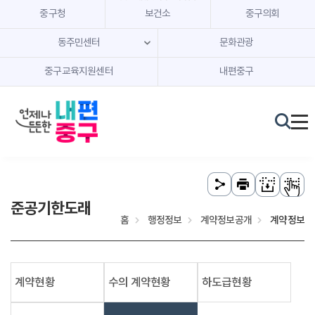
본문 내용 바로가기
주메뉴 바로가기
중구청
보건소
중구의회
동주민센터
문화관광
중구교육지원센터
내편중구
준공기한도래
홈
행정정보
계약정보공개
계약정보
계약현황
수의 계약현황
하도급현황