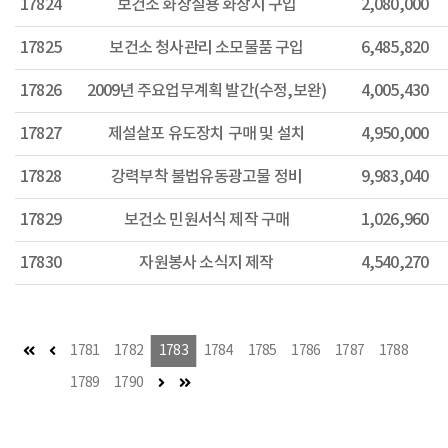
17824
보건소 화장실용 화장지 구입
2,080,000
17825
보건소 청사관리 소모물품 구입
6,485,820
17826
2009년 주요업무계획 발간(수정,보완)
4,005,430
17827
제설살포 유도장치 구매 및 설치
4,950,000
17828
강력부착 불법유동광고물 정비
9,983,040
17829
보건소 민원서식 제작 구매
1,026,960
17830
자원봉사 소식지 제작
4,540,270
첫 페이지
이전 페이지
1781
1782
1783
1784
1785
1786
1787
1788
다음 페이지
마지막 페이지
1789
1790