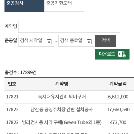
준공검사
준공기한도래
계약명
준공일
~
총건수 :
17899건
번호
계약명
계약금액
17821
녹지대유지관리 퇴비구매
6,611,000
17822
남산동 공영주차장 간판 설치공사
17,660,590
17823
병리검사용 시약 구매(Green Tube외 1종)
473,700