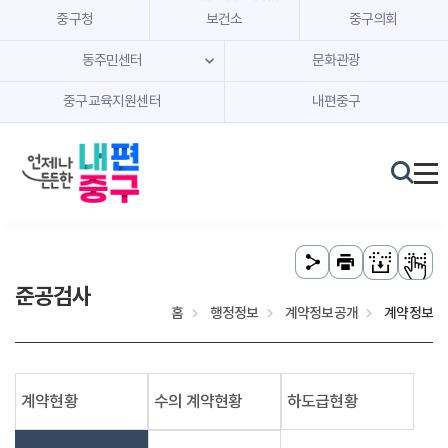
본문 내용 바로가기
주메뉴 바로가기
중구청
보건소
중구의회
동주민센터
문화관광
중구교육지원센터
내편중구
준공검사
홈
행정정보
계약정보공개
계약정보
계약현황
수의 계약현황
하도급현황