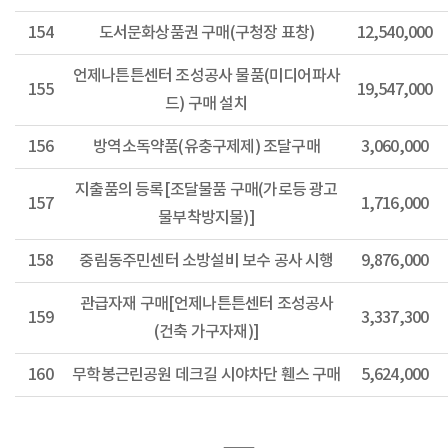
154
도서문화상품권 구매(구청장 표창)
12,540,000
언제나튼튼센터 조성공사 물품(미디어파사
155
19,547,000
드) 구매 설치
156
방역소독약품(유충구제제) 조달구매
3,060,000
지출품의 등록[조달물품 구매(가로등 광고
157
1,716,000
물부착방지물)]
158
중림동주민센터 소방설비 보수 공사 시행
9,876,000
관급자재 구매[언제나튼튼센터 조성공사
159
3,337,300
(건축 가구자재)]
160
무학봉근린공원 데크길 시야차단 휀스 구매
5,624,000