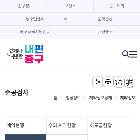
본문 내용 바로가기
주메뉴 바로가기
중구청
보건소
중구의회
동주민센터
문화관광
중구교육지원센터
내편중구
준공검사
홈
행정정보
계약정보공개
계약정보
계약현황
수의 계약현황
하도급현황