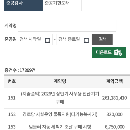
준공검사
준공기한도래
계약명
준공일
~
총건수 :
17899건
번호
계약명
계약금액
(지출품의) 2026년 상반기 사무용 전산기기
151
261,181,410
구매
152
경로당 시설운영 물품지원(다기능복사기)
320,000
153
텀블러 자동 세척기 조달 구매 시행
6,750,000