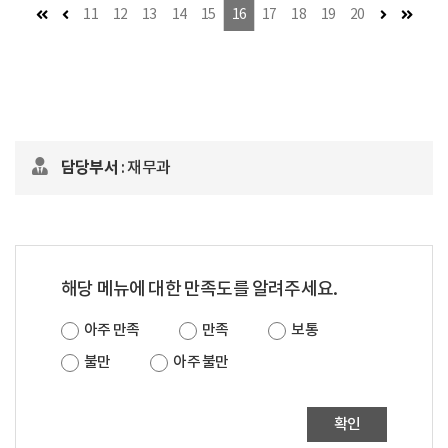
첫 페이지
이전 페이지
다음 페이지
마지막
11
12
13
14
15
16
17
18
19
20
담당부서
: 재무과
해당 메뉴에 대한 만족도를 알려주세요.
아주 만족
만족
보통
불만
아주 불만
확인