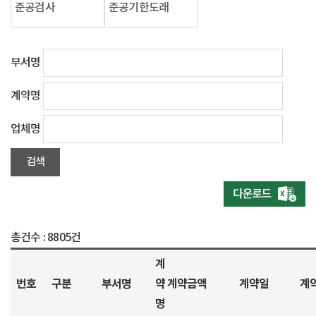
준공검사
준공기한도래
부서명
계약명
업체명
총건수 :
8805건
계
번호
구분
부서명
약
계약금액
계약일
계
명