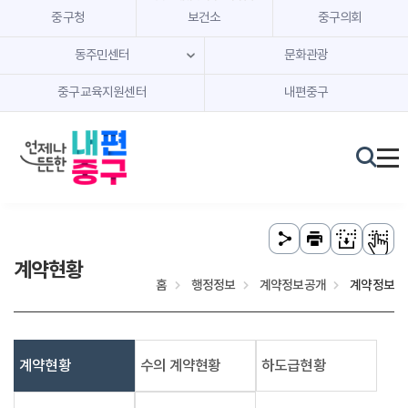
본문 내용 바로가기
주메뉴 바로가기
중구청
보건소
중구의회
동주민센터
문화관광
중구교육지원센터
내편중구
계약현황
홈
행정정보
계약정보공개
계약정보
계약현황
수의 계약현황
하도급현황