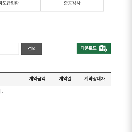
하도급현황
준공검사
계약금액
계약일
계약상대자
.
지 (이동불가)
지막 페이지