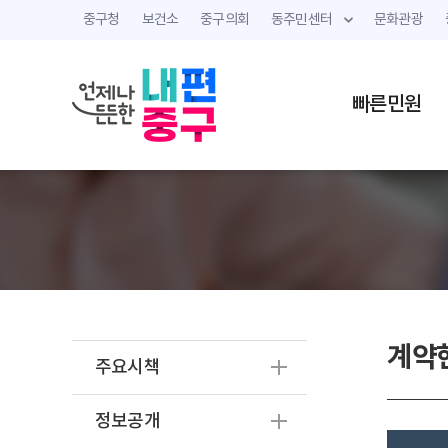
중구청
보건소
중구의회
동주민센터
문화관광
빠른민원
계약
주요시책
정보공개