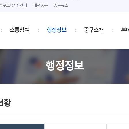
본문 내용 바로가기
주메뉴 바로가기
중구교육지원센터
내편중구
중구뉴스
소통참여
행정정보
중구소개
분
행정정보
현황