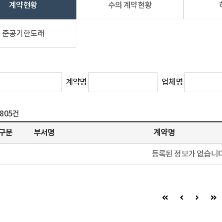
계약현황
수의 계약현황
준공기한도래
계약명
업체명
8805건
구분
부서명
계약명
등록된 정보가 없습니다
첫 페이지
이전 페이지
다음 페이
마