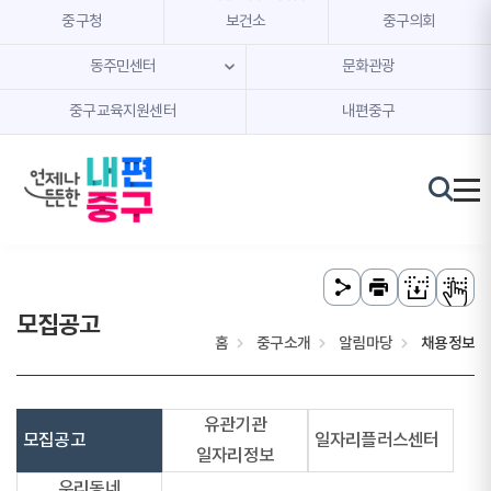
본문 내용 바로가기
주메뉴 바로가기
중구청
보건소
중구의회
동주민센터
문화관광
중구교육지원센터
내편중구
모집공고
홈
중구소개
알림마당
채용정보
유관기관
모집공고
일자리플러스센터
일자리정보
우리동네