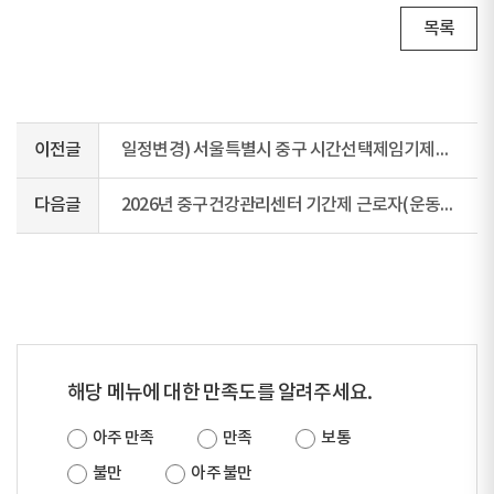
목록
이전글
일정변경) 서울특별시 중구 시간선택제임기제공무원(주차단속분야) 운전실기 합격자 공개
다음글
2026년 중구건강관리센터 기간제 근로자(운동사)채용 최종 합격자 공고
해당 메뉴에 대한 만족도를 알려주세요.
아주 만족
만족
보통
불만
아주 불만