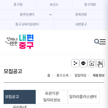
본문 내용 바로가기
주메뉴 바로가기
중구청
보건소
중구의회
동주민센터
문화관광
중구교육지원센터
내편중구
모집공고
홈
중구소개
알림마당
채용정보
유관기관
모집공고
일자리플러스센터
일자리정보
우리동네