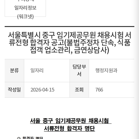
일자리정보
(워크넷)
서울특별시 중구 임기제공무원 채용시험 서
류전형 합격자 공고(불법주정차 단속, 식품
접객 업소관리, 금연상담사)
담당부
분류
일자리
행정지원과
서
작성일
2026-04-15
조회
766